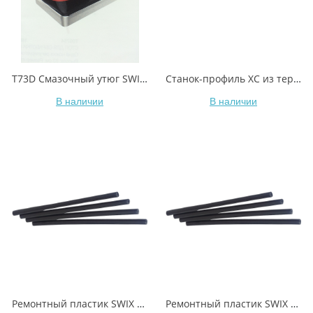
T73D Смазочный утюг SWIX Performance digital 1000 Вт
Станок-профиль XC из термопластика, две части, T0766 вес 1,4 кг
В наличии
В наличии
Ремонтный пластик SWIX T1716 черный 6mm 4 шт., 35гр
Ремонтный пластик SWIX T1716B черный 6mm 10 шт., 90гр