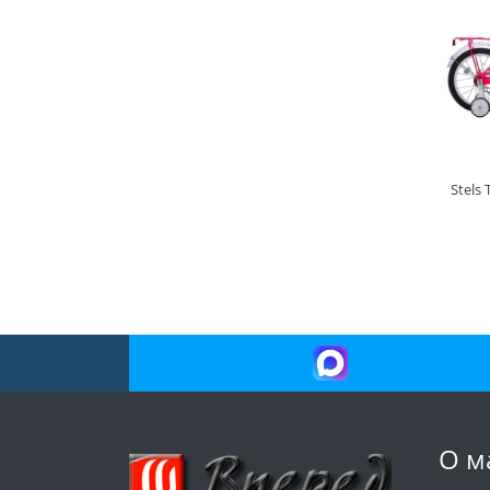
Stels 
О м