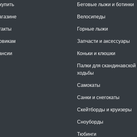
купить
Беговые лыжи и ботинки
агазине
Велосипеды
такты
Горные лыжи
овикам
Запчасти и аксессуары
ансии
Коньки и клюшки
Палки для скандинавской
ходьбы
Самокаты
Санки и снегокаты
Скейтборды и круизеры
Сноуборды
Тюбинги