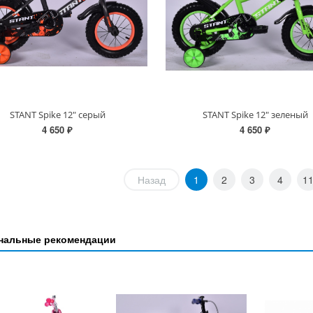
STANT Spike 12" серый
STANT Spike 12" зеленый
4 650 ₽
4 650 ₽
Назад
1
2
3
4
1
нальные рекомендации