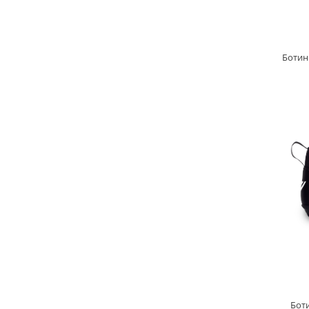
Ботин
Бот