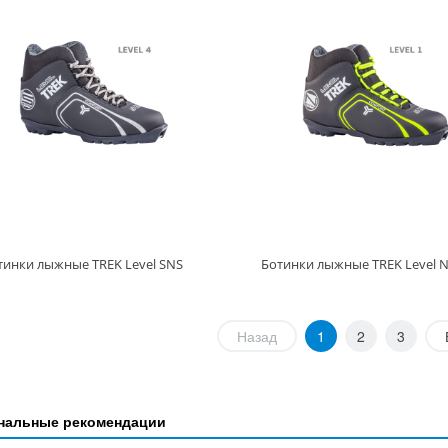
тинки лыжные TREK Level SNS
Ботинки лыжные TREK Level 
Назад
1
2
3
нальные рекомендации