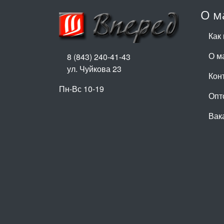
О м
Как 
О м
8 (843) 240-41-43
ул. Чуйкова 23
Кон
Пн-Вс 10-19
Опт
Вак