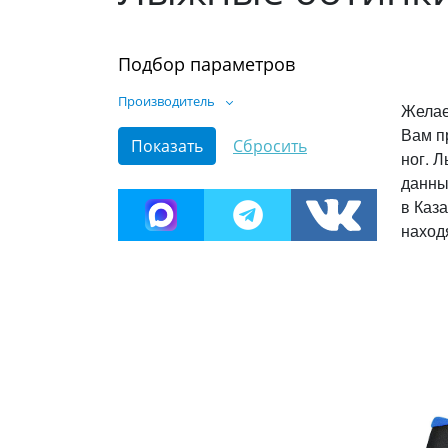
Подбор параметров
Производитель
Желае
Вам п
ног. 
данны
в Каз
наход