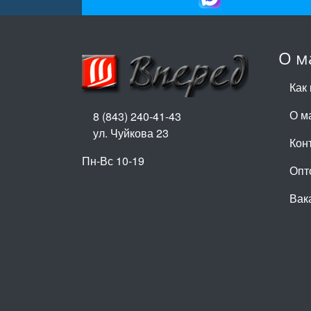
О м
Как 
О м
8 (843) 240-41-43
ул. Чуйкова 23
Кон
Пн-Вс 10-19
Опт
Вак