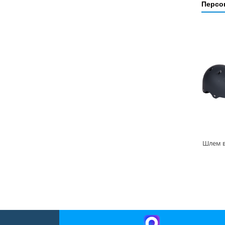
Персо
Шлем в