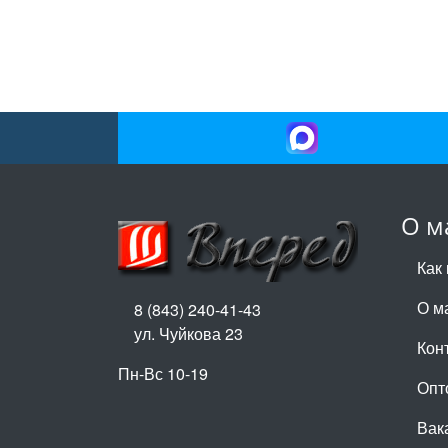
О м
Как 
О м
8 (843) 240-41-43
ул. Чуйкова 23
Кон
Пн-Вс 10-19
Опт
Вак