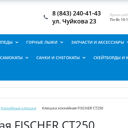
8 (843) 240-41-43
Время раб
ул. Чуйкова 23
Пн-Вс 10-
ИПЕДЫ
ГОРНЫЕ ЛЫЖИ
ЗАПЧАСТИ И АКСЕССУАРЫ
САМОКАТЫ
САНКИ И СНЕГОКАТЫ
СКЕЙТБОРДЫ И 
Хоккейные клюшки
Клюшка хоккейная FISCHER CT250
ая FISCHER CT250