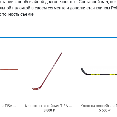
четании с необычайной долговечностью. Составной вал, по
льной палочкой в своем сегменте и дополняется клином Poly
 точность съемки.
Клюшка хоккейная TISA Detroit SR Comp
Клюшка хоккейная TISA Detroit JR Comp
3 800 ₽
5 500 ₽