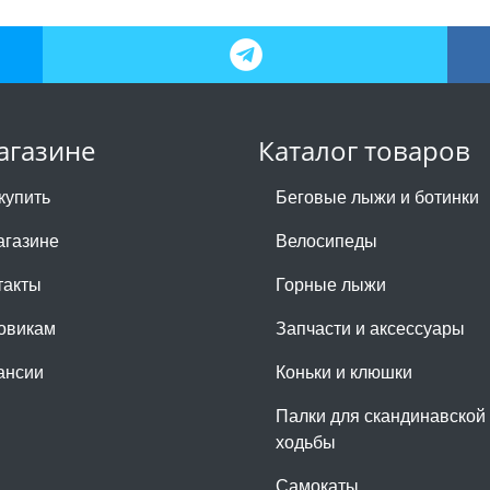
агазине
Каталог товаров
купить
Беговые лыжи и ботинки
агазине
Велосипеды
такты
Горные лыжи
овикам
Запчасти и аксессуары
ансии
Коньки и клюшки
Палки для скандинавской
ходьбы
Самокаты