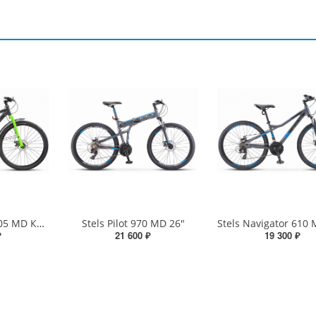
Stels Navigator 705 MD Курьер 27.5" Z010
Stels Pilot 970 MD 26"
₽
21 600 ₽
19 300 ₽