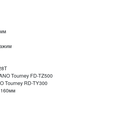
0мм
зажим
28Т
ANO Tourney FD-TZ500
O Tourney RD-TY300
 160мм