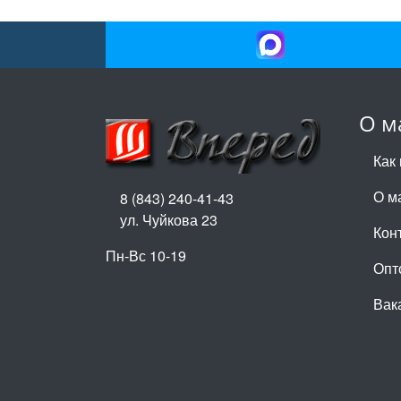
О м
Как 
О м
8 (843) 240-41-43
ул. Чуйкова 23
Кон
Пн-Вс 10-19
Опт
Вак