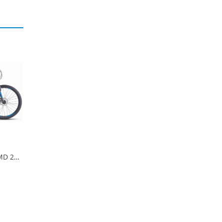
Stels Navigator 610 MD 26" V050