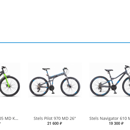
Stels Navigator 705 MD Курьер 27.5" Z010
Stels Pilot 970 MD 26"
₽
21 600 ₽
19 300 ₽