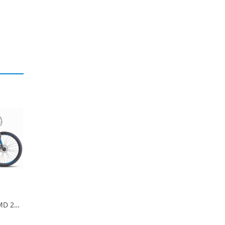
Stels Navigator 610 MD 26" V050