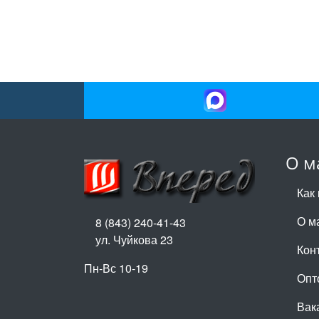
О м
Как 
О м
8 (843) 240-41-43
ул. Чуйкова 23
Кон
Пн-Вс 10-19
Опт
Вак