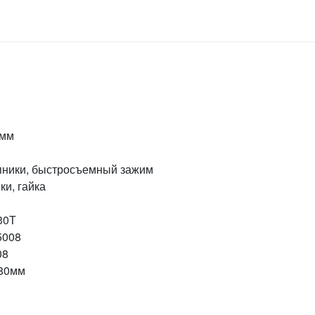
0мм
пники, быстросъемный зажим
и, гайка
30Т
5008
08
180мм