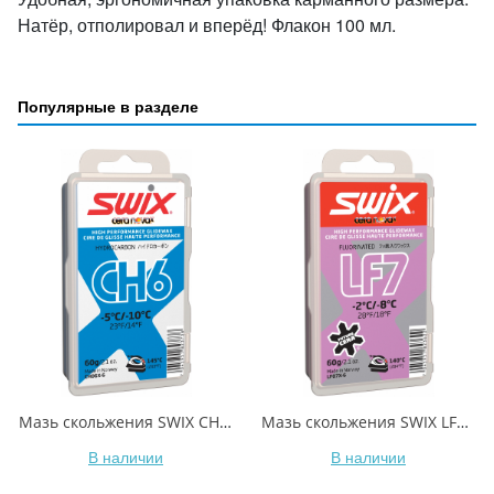
Натёр, отполировал и вперёд! Флакон 100 мл.
Популярные в разделе
Мазь скольжения SWIX CH6X Blue -5C / -10C 60гр
Мазь скольжения SWIX LF7X Violet -2C / -8C 60гр
В наличии
В наличии