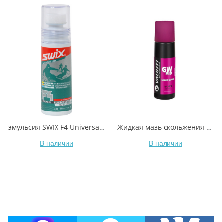
эмульсия SWIX F4 Universal Glide Wax, 80ml
Жидкая мазь скольжения VAUHTI GW MID EV-341-LGWM +0/-5°C 80 мл
В наличии
В наличии