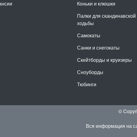
ансии
Коньки и клюшки
Палки для скандинавской
ходьбы
Самокаты
Санки и снегокаты
Скейтборды и круизеры
Сноуборды
Тюбинги
© Copyr
Вся информация на са