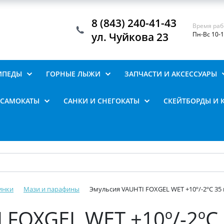
8 (843) 240-41-43
Время раб
ул. Чуйкова 23
Пн-Вс 10-
ИПЕДЫ
ГОРНЫЕ ЛЫЖИ
ЗАПЧАСТИ И АКСЕССУАРЫ
САМОКАТЫ
САНКИ И СНЕГОКАТЫ
СКЕЙТБОРДЫ И 
инки
Мази и парафины
Эмульсия VAUHTI FOXGEL WET +10º/-2ºC 35 
 FOXGEL WET +10º/-2ºC 