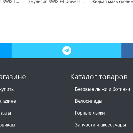
Мазь скольжения SWIX LF7X Violet -2C / -8C 60гр
эмульсия SWIX F4 Universal Glide Wax, 80ml
агазине
Каталог товаров
купить
Беговые лыжи и ботинки
агазине
Велосипеды
такты
Горные лыжи
овикам
Запчасти и аксессуары