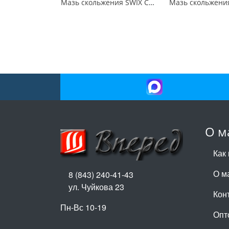
Мазь скольжения SWIX CH6X Blue -5C / -10C 60гр
О м
Как 
О м
8 (843) 240-41-43
ул. Чуйкова 23
Кон
Пн-Вс 10-19
Опт