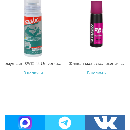
эмульсия SWIX F4 Universal Glide Wax, 80ml
Жидкая мазь скольжения VAUHTI GW MID EV-341-LGWM +0/-5°C 80 мл
В наличии
В наличии