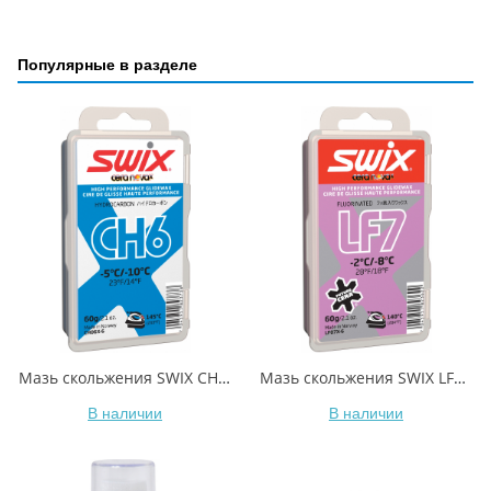
Популярные в разделе
Мазь скольжения SWIX CH6X Blue -5C / -10C 60гр
Мазь скольжения SWIX LF7X Violet -2C / -8C 60гр
В наличии
В наличии