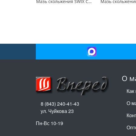
Мазь скольжения SWIX CH6X Blue -5C / -10C 60гр
О м
Как 
О м
8 (843) 240-41-43
ул. Чуйкова 23
Кон
Пн-Вс 10-19
Опт