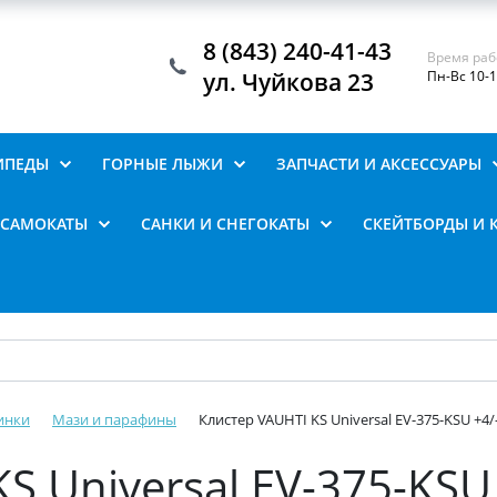
8 (843) 240-41-43
Время раб
ул. Чуйкова 23
Пн-Вс 10-
ИПЕДЫ
ГОРНЫЕ ЛЫЖИ
ЗАПЧАСТИ И АКСЕССУАРЫ
САМОКАТЫ
САНКИ И СНЕГОКАТЫ
СКЕЙТБОРДЫ И 
инки
Мази и парафины
Клистер VAUHTI KS Universal EV-375-KSU +4/
S Universal EV-375-KSU 