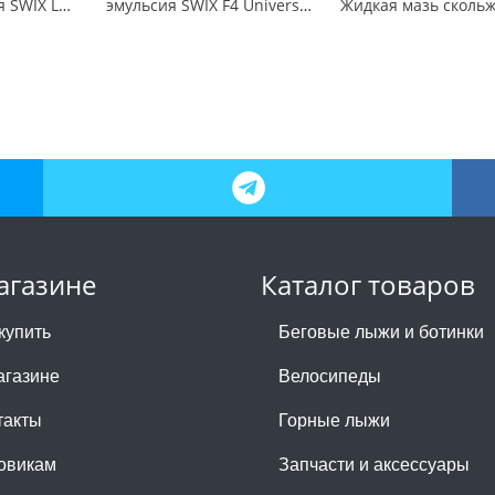
Мазь скольжения SWIX LF7X Violet -2C / -8C 60гр
эмульсия SWIX F4 Universal Glide Wax, 80ml
агазине
Каталог товаров
купить
Беговые лыжи и ботинки
агазине
Велосипеды
такты
Горные лыжи
овикам
Запчасти и аксессуары