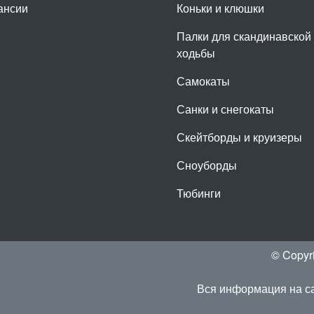
ансии
Коньки и клюшки
Палки для скандинавской
ходьбы
Самокаты
Санки и снегокаты
Скейтборды и круизеры
Сноуборды
Тюбинги
© Copyr
Вся информация на са