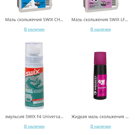
Мазь скольжения SWIX CH6X Blue -5C / -10C 60гр
Мазь скольжения SWIX LF7X Violet -2C / -8C 60гр
В наличии
В наличии
эмульсия SWIX F4 Universal Glide Wax, 80ml
Жидкая мазь скольжения VAUHTI GW MID EV-341-LGWM +0/-5°C 80 мл
В наличии
В наличии