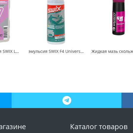
Мазь скольжения SWIX LF7X Violet -2C / -8C 60гр
эмульсия SWIX F4 Universal Glide Wax, 80ml
агазине
Каталог товаров