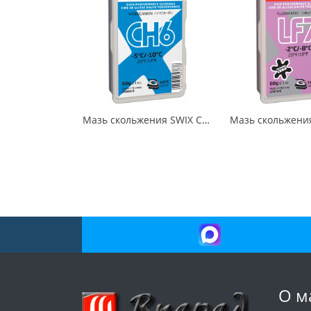
Мазь скольжения SWIX CH6X Blue -5C / -10C 60гр
О м