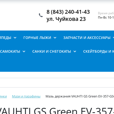
8 (843) 240-41-43
Время раб
ул. Чуйкова 23
Пн-Вс 10-
ИПЕДЫ
ГОРНЫЕ ЛЫЖИ
ЗАПЧАСТИ И АКСЕССУАРЫ
САМОКАТЫ
САНКИ И СНЕГОКАТЫ
СКЕЙТБОРДЫ И 
инки
Мази и парафины
Мазь держания VAUHTI GS Green EV-357-GSG
AUHTI GS Green EV-357-