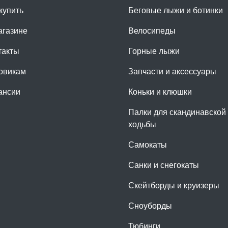
купить
Беговые лыжи и ботинки
агазине
Велосипеды
такты
Горные лыжи
овикам
Запчасти и аксессуары
ансии
Коньки и клюшки
Палки для скандинавской
ходьбы
Самокаты
Санки и снегокаты
Скейтборды и круизеры
Сноуборды
Тюбинги