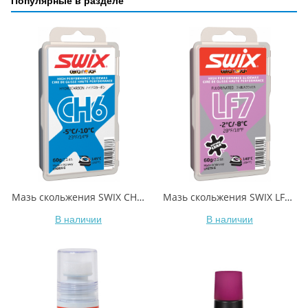
Популярные в разделе
Мазь скольжения SWIX CH6X Blue -5C / -10C 60гр
Мазь скольжения SWIX LF7X Violet -2C / -8C 60гр
В наличии
В наличии