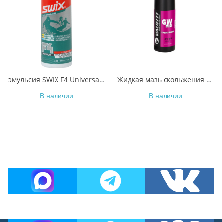
эмульсия SWIX F4 Universal Glide Wax, 80ml
Жидкая мазь скольжения VAUHTI GW MID EV-341-LGWM +0/-5°C 80 мл
В наличии
В наличии