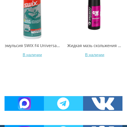
эмульсия SWIX F4 Universal Glide Wax, 80ml
Жидкая мазь скольжения VAUHTI GW MID EV-341-LGWM +0/-5°C 80 мл
В наличии
В наличии