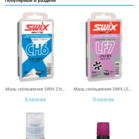
Популярные в разделе
Мазь скольжения SWIX CH6X Blue -5C / -10C 60гр
Мазь скольжения SWIX LF7X Violet -2C / -8C 60гр
В наличии
В наличии