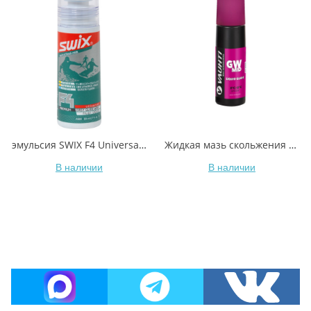
эмульсия SWIX F4 Universal Glide Wax, 80ml
Жидкая мазь скольжения VAUHTI GW MID EV-341-LGWM +0/-5°C 80 мл
В наличии
В наличии