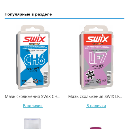
Популярные в разделе
Мазь скольжения SWIX CH6X Blue -5C / -10C 60гр
Мазь скольжения SWIX LF7X Violet -2C / -8C 60гр
В наличии
В наличии