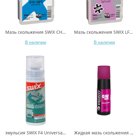
Мазь скольжения SWIX CH6X Blue -5C / -10C 60гр
Мазь скольжения SWIX LF7X Violet -2C / -8C 60гр
В наличии
В наличии
эмульсия SWIX F4 Universal Glide Wax, 80ml
Жидкая мазь скольжения VAUHTI GW MID EV-341-LGWM +0/-5°C 80 мл