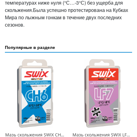
температурах ниже нуля (°С…-3°С) без ущерба для
скольжения.Была успешно протестирована на Кубках
Мира по лыжным гонкам в течение двух последних
сезонов.
Популярные в разделе
Мазь скольжения SWIX CH6X Blue -5C / -10C 60гр
Мазь скольжения SWIX LF7X Violet -2C / -8C 60гр