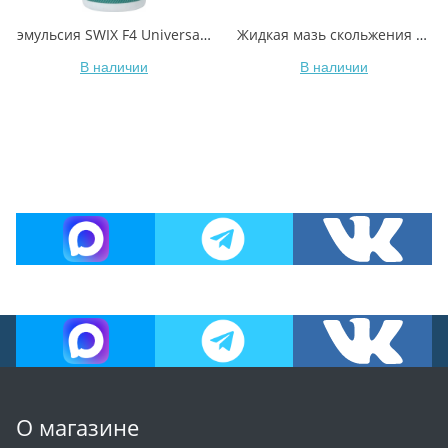
эмульсия SWIX F4 Universal Glide Wax, 80ml
Жидкая мазь скольжения VAUHTI GW MID EV-341-LGWM +0/-5°C 80 мл
В наличии
В наличии
О магазине