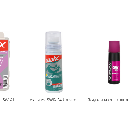
Мазь скольжения SWIX LF7X Violet -2C / -8C 60гр
эмульсия SWIX F4 Universal Glide Wax, 80ml