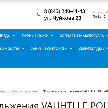
8 (843) 240-41-43
Время раб
ул. Чуйкова 23
Пн-Вс 10-
ИПЕДЫ
ГОРНЫЕ ЛЫЖИ
ЗАПЧАСТИ И АКСЕССУАРЫ
САМОКАТЫ
САНКИ И СНЕГОКАТЫ
СКЕЙТБОРДЫ И 
инки
Мази и парафины
Жидкая мазь скольжения VAUHTI LF POLAR E
льжения VAUHTI LF POL