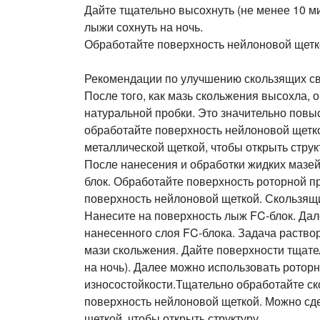
Дайте тщательно высохнуть (не менее 10 м
лыжи сохнуть на ночь.
Обработайте поверхность нейлоновой щетк
Рекомендации по улучшению скользящих св
После того, как мазь скольжения высохла, 
натуральной пробки. Это значительно повыс
обработайте поверхность нейлоновой щетко
металлической щеткой, чтобы открыть струк
После нанесения и обработки жидких мазей 
блок. Обработайте поверхность роторной п
поверхность нейлоновой щеткой. Скользящи
Нанесите на поверхность лыж FC-блок. Дале
нанесенного слоя FC-блока. Задача раство
мази скольжения. Дайте поверхности тщате
на ночь). Далее можно использовать ротор
износостойкости.Тщательно обработайте с
поверхность нейлоновой щеткой. Можно сде
щеткой, чтобы открыть структуру.