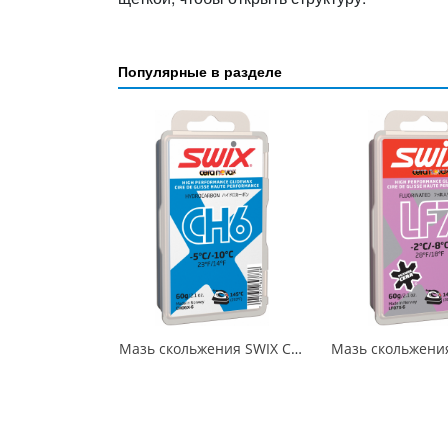
Популярные в разделе
Мазь скольжения SWIX CH6X Blue -5C / -10C 60гр