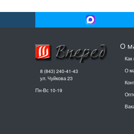
О м
Как 
О м
8 (843) 240-41-43
ул. Чуйкова 23
Кон
Пн-Вс 10-19
Опт
Вак