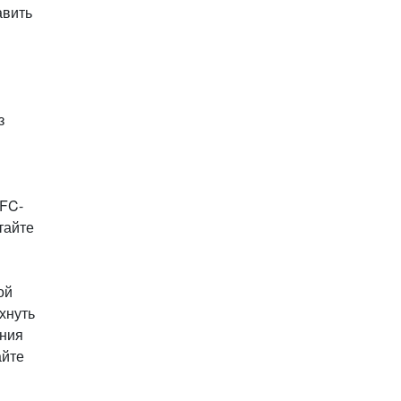
авить
з
 FC-
тайте
ой
хнуть
ения
айте