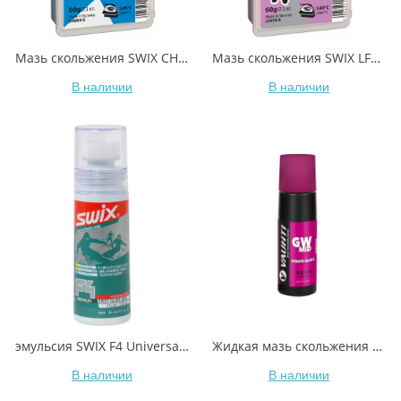
Мазь скольжения SWIX CH6X Blue -5C / -10C 60гр
Мазь скольжения SWIX LF7X Violet -2C / -8C 60гр
В наличии
В наличии
эмульсия SWIX F4 Universal Glide Wax, 80ml
Жидкая мазь скольжения VAUHTI GW MID EV-341-LGWM +0/-5°C 80 мл
В наличии
В наличии