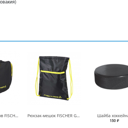
овакия)
Сумка для коньков FISCHER DELUXE
Рюкзак-мешок FISCHER Gym
Шайба хоккейн
150 ₽