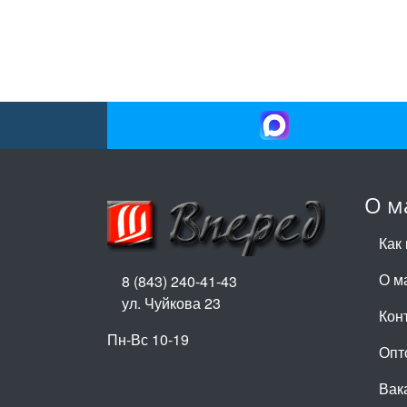
О м
Как 
О м
8 (843) 240-41-43
ул. Чуйкова 23
Кон
Пн-Вс 10-19
Опт
Вак