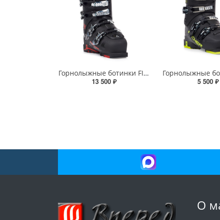
Горнолыжные ботинки FISCHER CRUZAR XTR 80 THERMOSHAPE
13 500 ₽
5 500 ₽
О м