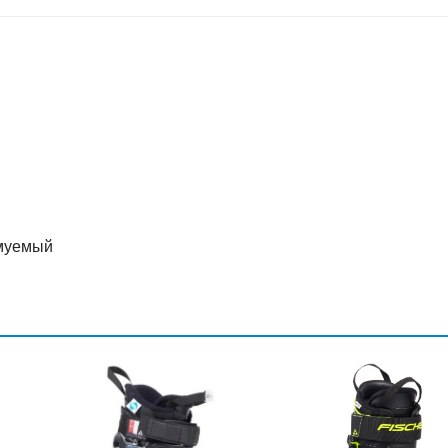
рмуемый