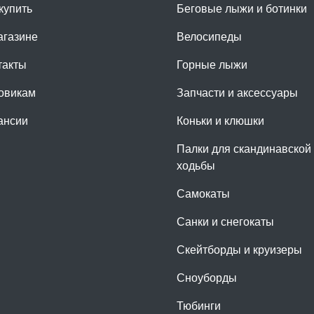
купить
Беговые лыжи и ботинки
агазине
Велосипеды
такты
Горные лыжи
овикам
Запчасти и аксессуары
ансии
Коньки и клюшки
Палки для скандинавской
ходьбы
Самокаты
Санки и снегокаты
Скейтборды и круизеры
Сноуборды
Тюбинги