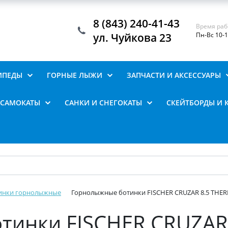
8 (843) 240-41-43
Время раб
ул. Чуйкова 23
Пн-Вс 10-
ИПЕДЫ
ГОРНЫЕ ЛЫЖИ
ЗАПЧАСТИ И АКСЕССУАРЫ
САМОКАТЫ
САНКИ И СНЕГОКАТЫ
СКЕЙТБОРДЫ И 
инки горнолыжные
Горнолыжные ботинки FISCHER CRUZAR 8.5 TH
тинки FISCHER CRUZAR