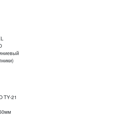
EL
O
иниевый
ники)
O TY-21
160мм