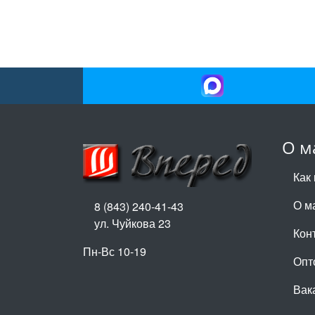
О м
Как 
О м
8 (843) 240-41-43
ул. Чуйкова 23
Кон
Пн-Вс 10-19
Опт
Вак