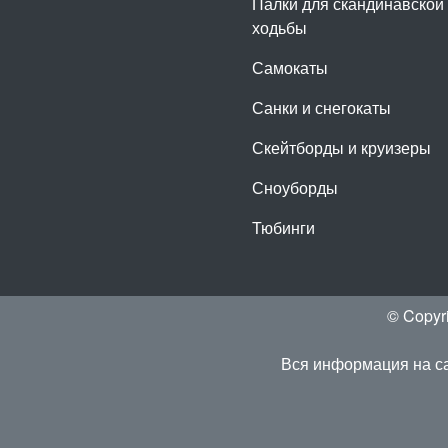
Палки для скандинавской
ходьбы
Самокаты
Санки и снегокаты
Скейтборды и круизеры
Сноуборды
Тюбинги
© Copyr
Вся информация на са