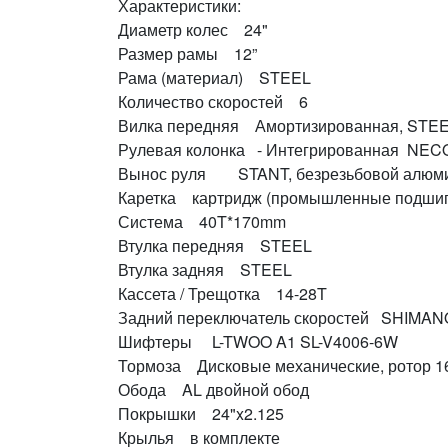
Характеристики:
Диаметр колес 24"
Размер рамы 12”
Рама (материал) STEEL
Количество скоростей 6
Вилка передняя Амортизированная, STE
Рулевая колонка - Интегрированная NEC
Вынос руля STANT, безрезьбовой алюм
Каретка картридж (промышленные подшип
Система 40T*170mm
Втулка передняя STEEL
Втулка задняя STEEL
Кассета / Трещотка 14-28T
Задний переключатель скоростей SHIMAN
Шифтеры L-TWOO A1 SL-V4006-6W
Тормоза Дисковые механические, ротор 
Обода AL двойной обод
Покрышки 24"x2.125
Крылья в комплекте