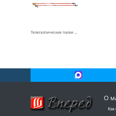
Телескопические палки для скандинавской ходьбы NORDIC
О м
Как 