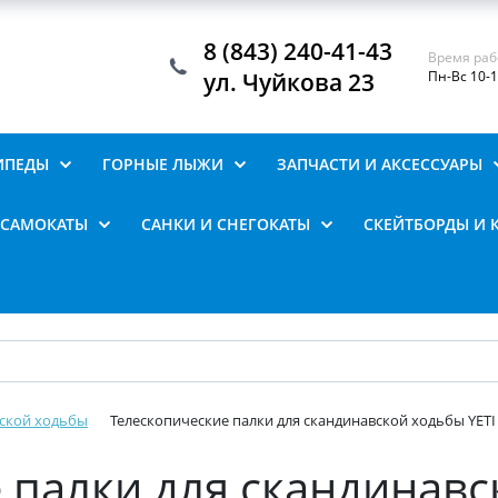
8 (843) 240-41-43
Время раб
ул. Чуйкова 23
Пн-Вс 10-
ИПЕДЫ
ГОРНЫЕ ЛЫЖИ
ЗАПЧАСТИ И АКСЕССУАРЫ
САМОКАТЫ
САНКИ И СНЕГОКАТЫ
СКЕЙТБОРДЫ И 
вской ходьбы
Телескопические палки для скандинавской ходьбы YETI
 палки для скандинавс