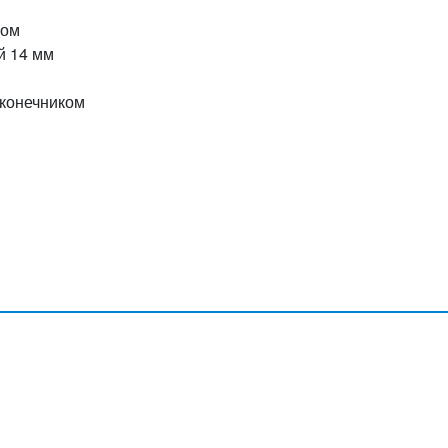
ром
й 14 мм
аконечником
»