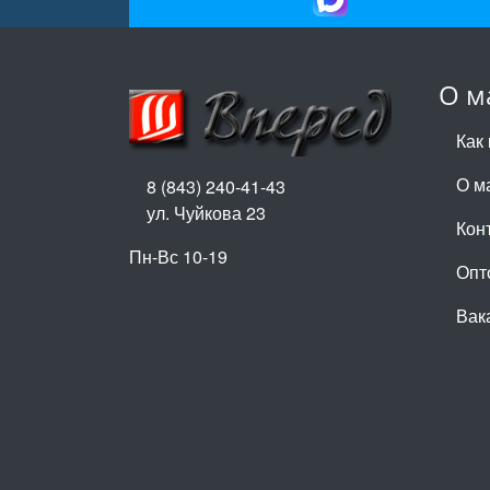
О м
Как 
О м
8 (843) 240-41-43
ул. Чуйкова 23
Кон
Пн-Вс 10-19
Опт
Вак