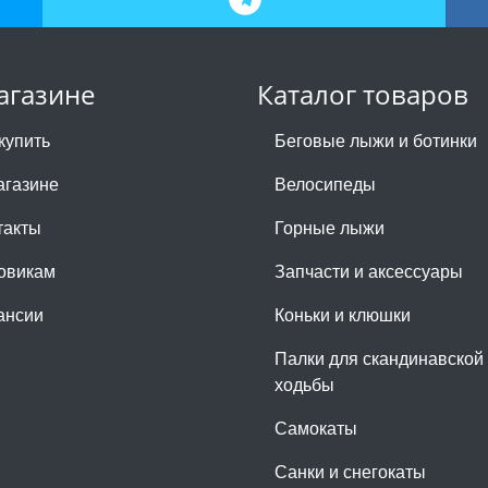
агазине
Каталог товаров
купить
Беговые лыжи и ботинки
агазине
Велосипеды
такты
Горные лыжи
овикам
Запчасти и аксессуары
ансии
Коньки и клюшки
Палки для скандинавской
ходьбы
Самокаты
Санки и снегокаты