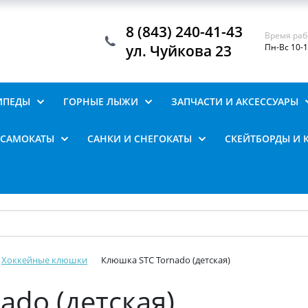
8 (843) 240-41-43
Время раб
ул. Чуйкова 23
Пн-Вс 10-
ИПЕДЫ
ГОРНЫЕ ЛЫЖИ
ЗАПЧАСТИ И АКСЕССУАРЫ
САМОКАТЫ
САНКИ И СНЕГОКАТЫ
СКЕЙТБОРДЫ И 
Хоккейные клюшки
Клюшка STC Tornado (детская)
ado (детская)