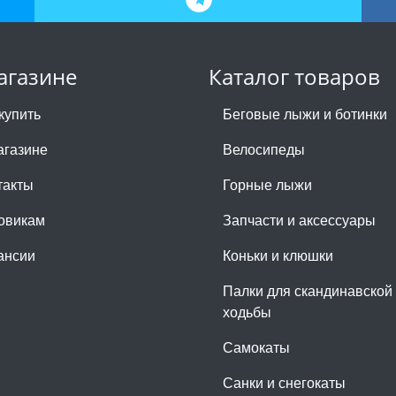
агазине
Каталог товаров
купить
Беговые лыжи и ботинки
агазине
Велосипеды
такты
Горные лыжи
овикам
Запчасти и аксессуары
ансии
Коньки и клюшки
Палки для скандинавской
ходьбы
Самокаты
Санки и снегокаты