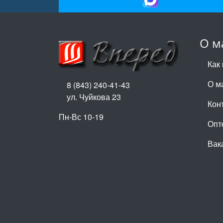
О м
Как 
О м
8 (843) 240-41-43
ул. Чуйкова 23
Кон
Пн-Вс 10-19
Опт
Вак