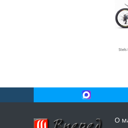
Stels
О м