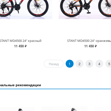
STANT MD4500 24" красный
STANT MD4500 24" оранжев
11 450 ₽
11 450 ₽
Назад
1
2
3
4
5
нальные рекомендации