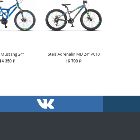
s Mustang 24”
Stels Adrenalin MD 24" V010
14 350 ₽
16 700 ₽