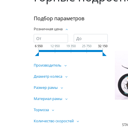
Подбор параметров
Розничная цена
6 550
12 950
19 350
25 750
32 150
Производитель
Диаметр колеса
Размер рамы
Материал рамы
Тормоза
Количество скоростей
ST