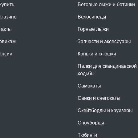
купить
Беговые лыжи и ботинки
агазине
Велосипеды
такты
Горные лыжи
овикам
Запчасти и аксессуары
ансии
Коньки и клюшки
Палки для скандинавской
ходьбы
Самокаты
Санки и снегокаты
Скейтборды и круизеры
Сноуборды
Тюбинги