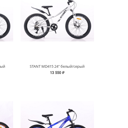
рый
STANT MD415 24" белый/серый
13 550 ₽