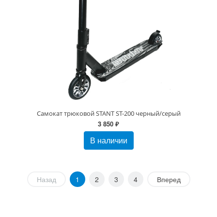
Самокат трюковой STANT ST-200 черный/серый
3 850 ₽
В наличии
Назад
1
2
3
4
Вперед